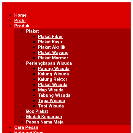
Skip
to
Home
content
Profil
Produk
Plakat
Plakat Fiber
Plakat Kayu
Plakat Akrilik
Plakat Wayang
Plakat Marmer
Perlengkapan Wisuda
Patung Wisuda
Kalung Wisuda
Kalung Rektor
Plakat Wisuda
Map Wisuda
Tabung Wisuda
Toga Wisuda
Topi Wisuda
Box Plakat
Medali Kejuaraan
Papan Nama Meja
Cara Pesan
Hubungi Kami