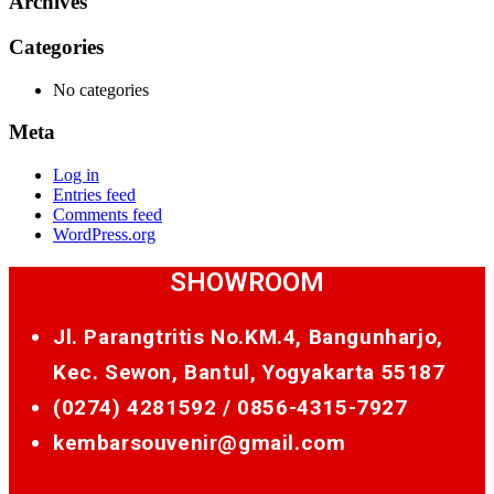
Archives
Categories
No categories
Meta
Log in
Entries feed
Comments feed
WordPress.org
SHOWROOM
Jl. Parangtritis No.KM.4, Bangunharjo,
Kec. Sewon, Bantul, Yogyakarta 55187
(0274) 4281592 /
0856-4315-7927
kembarsouvenir@gmail.com