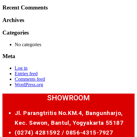
for:
Recent Comments
Archives
Categories
No categories
Meta
Log in
Entries feed
Comments feed
WordPress.org
SHOWROOM
Jl. Parangtritis No.KM.4, Bangunharjo,
Kec. Sewon, Bantul, Yogyakarta 55187
(0274) 4281592 /
0856-4315-7927