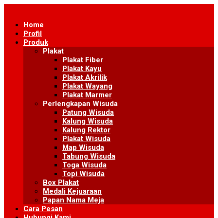
Skip
to
Home
content
Profil
Produk
Plakat
Plakat Fiber
Plakat Kayu
Plakat Akrilik
Plakat Wayang
Plakat Marmer
Perlengkapan Wisuda
Patung Wisuda
Kalung Wisuda
Kalung Rektor
Plakat Wisuda
Map Wisuda
Tabung Wisuda
Toga Wisuda
Topi Wisuda
Box Plakat
Medali Kejuaraan
Papan Nama Meja
Cara Pesan
Hubungi Kami