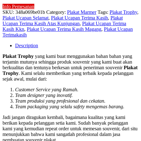
Info Pemesanan
SKU:
348a069be01b
Category:
Plakat Marmer
Tags:
Plakat Trophy
,
Plakat Ucapan Selamat
,
Plakat Ucapan Terima Kasih
,
Plakat
Ucapan Terima Kasih Atas Kunjungan
,
Plakat Ucapan Terima
Kasih Kkn
,
Plakat Ucapan Terima Kasih Magang
,
Plakat Ucapan
Terimakasih
Description
Plakat Trophy
yang kami buat menggunakan bahan bahan yang
terjamin mutunya sehingga produk souvenir yang kami buat akan
berkualitas dan tentunya berkesan untuk peneriman souvenir
Plakat
Trophy
. Kami selalu memberikan yang terbaik kepada pelanggan
sejak awal, mulai dari:
Customer Service yang Ramah.
Team designer yang inovatif.
Team produksi yang profesional dan cekatan.
Team packaging yang selalu safety mengemas barang.
Jadi jangan diragukan kembali, bagaimana kualitas yang kami
berikan kepada pelanggan setia kami. Sudah banyak pelanggan
kami yang kemudian repeat order untuk memesan souvenir, dari situ
menunjukkan bahwa kami sangatlah profesional dalam jasa
pembuatan souvenir plakat.