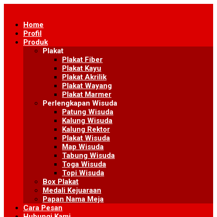
Skip
to
Home
content
Profil
Produk
Plakat
Plakat Fiber
Plakat Kayu
Plakat Akrilik
Plakat Wayang
Plakat Marmer
Perlengkapan Wisuda
Patung Wisuda
Kalung Wisuda
Kalung Rektor
Plakat Wisuda
Map Wisuda
Tabung Wisuda
Toga Wisuda
Topi Wisuda
Box Plakat
Medali Kejuaraan
Papan Nama Meja
Cara Pesan
Hubungi Kami