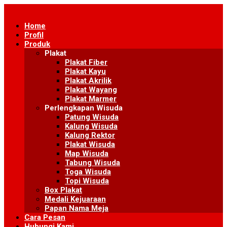
Skip
to
Home
content
Profil
Produk
Plakat
Plakat Fiber
Plakat Kayu
Plakat Akrilik
Plakat Wayang
Plakat Marmer
Perlengkapan Wisuda
Patung Wisuda
Kalung Wisuda
Kalung Rektor
Plakat Wisuda
Map Wisuda
Tabung Wisuda
Toga Wisuda
Topi Wisuda
Box Plakat
Medali Kejuaraan
Papan Nama Meja
Cara Pesan
Hubungi Kami