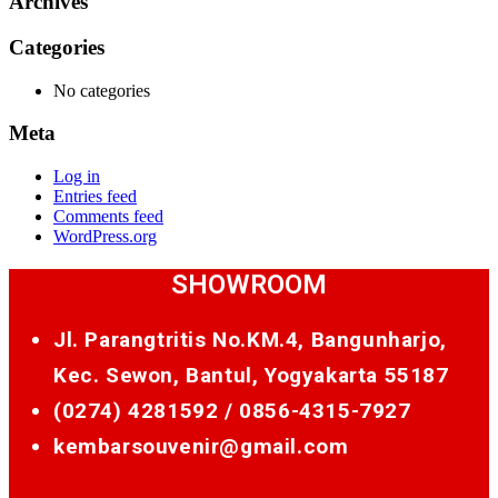
Archives
Categories
No categories
Meta
Log in
Entries feed
Comments feed
WordPress.org
SHOWROOM
Jl. Parangtritis No.KM.4, Bangunharjo,
Kec. Sewon, Bantul, Yogyakarta 55187
(0274) 4281592 /
0856-4315-7927
kembarsouvenir@gmail.com