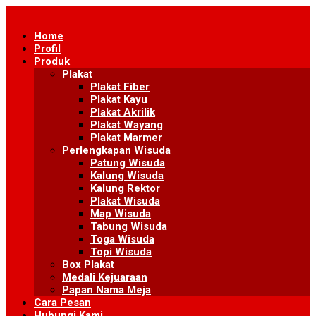
Skip
to
Home
content
Profil
Produk
Plakat
Plakat Fiber
Plakat Kayu
Plakat Akrilik
Plakat Wayang
Plakat Marmer
Perlengkapan Wisuda
Patung Wisuda
Kalung Wisuda
Kalung Rektor
Plakat Wisuda
Map Wisuda
Tabung Wisuda
Toga Wisuda
Topi Wisuda
Box Plakat
Medali Kejuaraan
Papan Nama Meja
Cara Pesan
Hubungi Kami