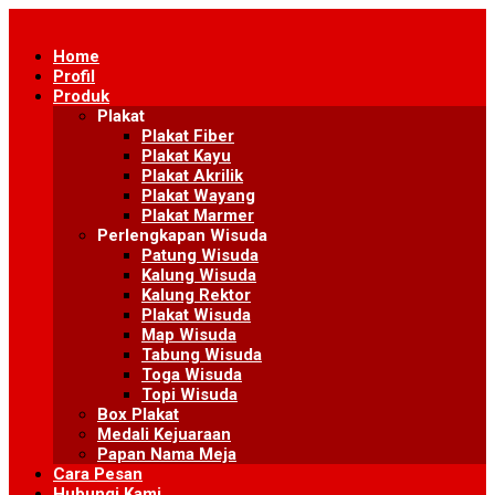
Skip
to
Home
content
Profil
Produk
Plakat
Plakat Fiber
Plakat Kayu
Plakat Akrilik
Plakat Wayang
Plakat Marmer
Perlengkapan Wisuda
Patung Wisuda
Kalung Wisuda
Kalung Rektor
Plakat Wisuda
Map Wisuda
Tabung Wisuda
Toga Wisuda
Topi Wisuda
Box Plakat
Medali Kejuaraan
Papan Nama Meja
Cara Pesan
Hubungi Kami