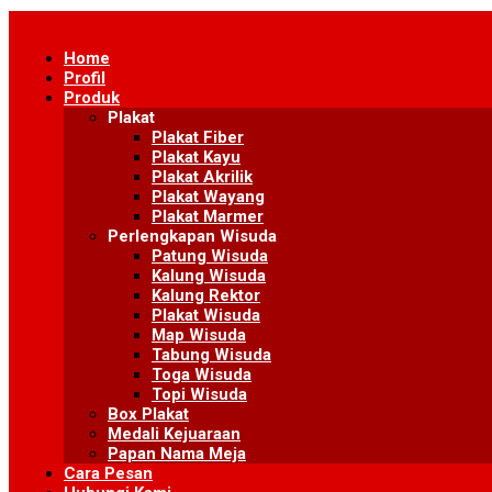
Skip
to
Home
content
Profil
Produk
Plakat
Plakat Fiber
Plakat Kayu
Plakat Akrilik
Plakat Wayang
Plakat Marmer
Perlengkapan Wisuda
Patung Wisuda
Kalung Wisuda
Kalung Rektor
Plakat Wisuda
Map Wisuda
Tabung Wisuda
Toga Wisuda
Topi Wisuda
Box Plakat
Medali Kejuaraan
Papan Nama Meja
Cara Pesan