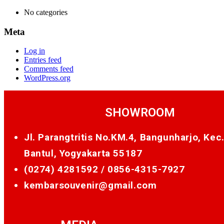
No categories
Meta
Log in
Entries feed
Comments feed
WordPress.org
SHOWROOM
Jl. Parangtritis No.KM.4, Bangunharjo, Kec
Bantul, Yogyakarta 55187
(0274) 4281592 /
0856-4315-7927
kembarsouvenir@gmail.com