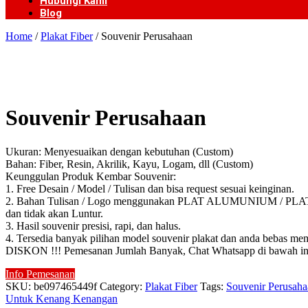
Hubungi Kami
Blog
Home
/
Plakat Fiber
/ Souvenir Perusahaan
Souvenir Perusahaan
Ukuran: Menyesuaikan dengan kebutuhan (Custom)
Bahan: Fiber, Resin, Akrilik, Kayu, Logam, dll (Custom)
Keunggulan Produk Kembar Souvenir:
1. Free Desain / Model / Tulisan dan bisa request sesuai keinginan.
2. Bahan Tulisan / Logo menggunakan PLAT ALUMUNIUM / PLAT KUN
dan tidak akan Luntur.
3. Hasil souvenir presisi, rapi, dan halus.
4. Tersedia banyak pilihan model souvenir plakat dan anda bebas mem
DISKON !!! Pemesanan Jumlah Banyak, Chat Whatsapp di bawah in
Info Pemesanan
SKU:
be097465449f
Category:
Plakat Fiber
Tags:
Souvenir Perusaha
Untuk Kenang Kenangan