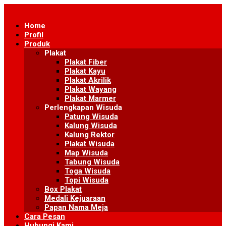
Skip
to
Home
content
Profil
Produk
Plakat
Plakat Fiber
Plakat Kayu
Plakat Akrilik
Plakat Wayang
Plakat Marmer
Perlengkapan Wisuda
Patung Wisuda
Kalung Wisuda
Kalung Rektor
Plakat Wisuda
Map Wisuda
Tabung Wisuda
Toga Wisuda
Topi Wisuda
Box Plakat
Medali Kejuaraan
Papan Nama Meja
Cara Pesan
Hubungi Kami