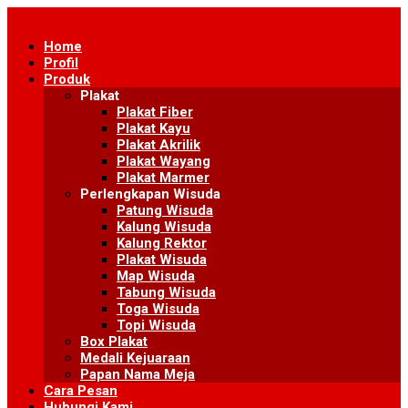
Skip
to
Home
content
Profil
Produk
Plakat
Plakat Fiber
Plakat Kayu
Plakat Akrilik
Plakat Wayang
Plakat Marmer
Perlengkapan Wisuda
Patung Wisuda
Kalung Wisuda
Kalung Rektor
Plakat Wisuda
Map Wisuda
Tabung Wisuda
Toga Wisuda
Topi Wisuda
Box Plakat
Medali Kejuaraan
Papan Nama Meja
Cara Pesan
Hubungi Kami