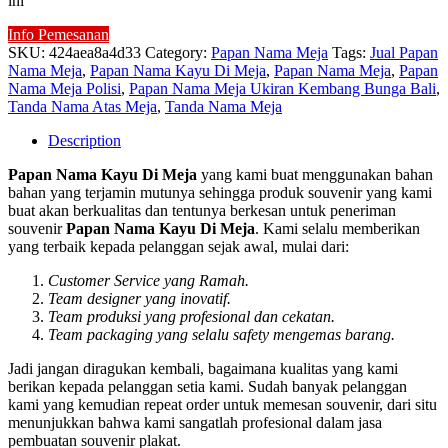
ini
Info Pemesanan
SKU:
424aea8a4d33
Category:
Papan Nama Meja
Tags:
Jual Papan
Nama Meja
,
Papan Nama Kayu Di Meja
,
Papan Nama Meja
,
Papan
Nama Meja Polisi
,
Papan Nama Meja Ukiran Kembang Bunga Bali
,
Tanda Nama Atas Meja
,
Tanda Nama Meja
Description
Papan Nama Kayu Di Meja
yang kami buat menggunakan bahan
bahan yang terjamin mutunya sehingga produk souvenir yang kami
buat akan berkualitas dan tentunya berkesan untuk peneriman
souvenir
Papan Nama Kayu Di Meja
. Kami selalu memberikan
yang terbaik kepada pelanggan sejak awal, mulai dari:
Customer Service yang Ramah.
Team designer yang inovatif.
Team produksi yang profesional dan cekatan.
Team packaging yang selalu safety mengemas barang.
Jadi jangan diragukan kembali, bagaimana kualitas yang kami
berikan kepada pelanggan setia kami. Sudah banyak pelanggan
kami yang kemudian repeat order untuk memesan souvenir, dari situ
menunjukkan bahwa kami sangatlah profesional dalam jasa
pembuatan souvenir plakat.