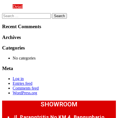
Detail
Search
for:
Recent Comments
Archives
Categories
No categories
Meta
Log in
Entries feed
Comments feed
WordPress.org
SHOWROOM
Jl. Parangtritis No.KM.4, Bangunharjo,