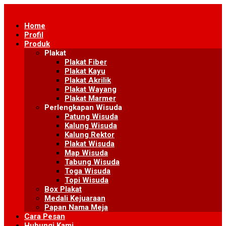
Skip
to
Home
content
Profil
Produk
Plakat
Plakat Fiber
Plakat Kayu
Plakat Akrilik
Plakat Wayang
Plakat Marmer
Perlengkapan Wisuda
Patung Wisuda
Kalung Wisuda
Kalung Rektor
Plakat Wisuda
Map Wisuda
Tabung Wisuda
Toga Wisuda
Topi Wisuda
Box Plakat
Medali Kejuaraan
Papan Nama Meja
Cara Pesan
Hubungi Kami