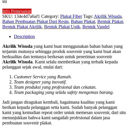
ini
Info Pemesanan
SKU:
134e4d7a6af1
Category:
Plakat Fiber
Tags:
Akrilik Wisuda
,
Bahan Pembuatan Plakat Dari Resin
,
Bahan Plakat
,
Bentuk Plakat
,
Bentuk Plakat Akrilik
,
Bentuk Plakat Unik
,
Bentuk Vandel
Description
Akrilik Wisuda
yang kami buat menggunakan bahan bahan yang
terjamin mutunya sehingga produk souvenir yang kami buat akan
berkualitas dan tentunya berkesan untuk peneriman souvenir
Akrilik Wisuda
. Kami selalu memberikan yang terbaik kepada
pelanggan sejak awal, mulai dari:
Customer Service yang Ramah.
Team designer yang inovatif.
Team produksi yang profesional dan cekatan.
Team packaging yang selalu safety mengemas barang.
Jadi jangan diragukan kembali, bagaimana kualitas yang kami
berikan kepada pelanggan setia kami. Sudah banyak pelanggan
kami yang kemudian repeat order untuk memesan souvenir, dari situ
menunjukkan bahwa kami sangatlah profesional dalam jasa
pembuatan souvenir plakat.