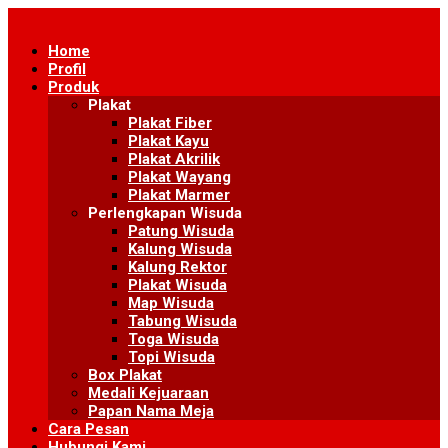
Skip
to
Home
content
Profil
Produk
Plakat
Plakat Fiber
Plakat Kayu
Plakat Akrilik
Plakat Wayang
Plakat Marmer
Perlengkapan Wisuda
Patung Wisuda
Kalung Wisuda
Kalung Rektor
Plakat Wisuda
Map Wisuda
Tabung Wisuda
Toga Wisuda
Topi Wisuda
Box Plakat
Medali Kejuaraan
Papan Nama Meja
Cara Pesan
Hubungi Kami