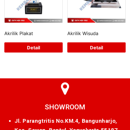
Akrilik Plakat
Akrilik Wisuda
Detail
Detail
SHOWROOM
Jl. Parangtritis No.KM.4, Bangunharjo,