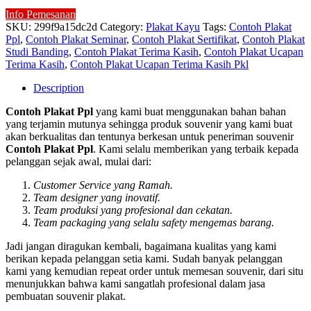
Info Pemesanan
SKU:
299f9a15dc2d
Category:
Plakat Kayu
Tags:
Contoh Plakat
Ppl
,
Contoh Plakat Seminar
,
Contoh Plakat Sertifikat
,
Contoh Plakat
Studi Banding
,
Contoh Plakat Terima Kasih
,
Contoh Plakat Ucapan
Terima Kasih
,
Contoh Plakat Ucapan Terima Kasih Pkl
Description
Contoh Plakat Ppl
yang kami buat menggunakan bahan bahan
yang terjamin mutunya sehingga produk souvenir yang kami buat
akan berkualitas dan tentunya berkesan untuk peneriman souvenir
Contoh Plakat Ppl
. Kami selalu memberikan yang terbaik kepada
pelanggan sejak awal, mulai dari:
Customer Service yang Ramah.
Team designer yang inovatif.
Team produksi yang profesional dan cekatan.
Team packaging yang selalu safety mengemas barang.
Jadi jangan diragukan kembali, bagaimana kualitas yang kami
berikan kepada pelanggan setia kami. Sudah banyak pelanggan
kami yang kemudian repeat order untuk memesan souvenir, dari situ
menunjukkan bahwa kami sangatlah profesional dalam jasa
pembuatan souvenir plakat.