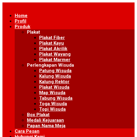
Skip
to
Home
content
Profil
Produk
Plakat
Plakat Fiber
Plakat Kayu
Plakat Akrilik
Plakat Wayang
Plakat Marmer
Perlengkapan Wisuda
Patung Wisuda
Kalung Wisuda
Kalung Rektor
Plakat Wisuda
Map Wisuda
Tabung Wisuda
Toga Wisuda
Topi Wisuda
Box Plakat
Medali Kejuaraan
Papan Nama Meja
Cara Pesan
Hubungi Kami