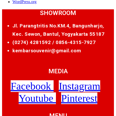
WordPress.org
SHOWROOM
Jl. Parangtritis No.KM.4, Bangunharjo,
Kec. Sewon, Bantul, Yogyakarta 55187
(0274) 4281592 /
0856-4315-7927
kembarsouvenir@gmail.com
MEDIA
Facebook
Instagram
Youtube
Pinterest
MENU