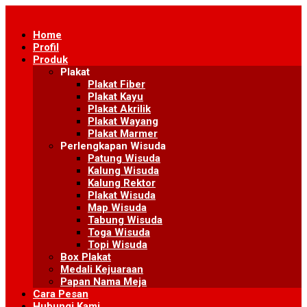
Skip
to
Home
content
Profil
Produk
Plakat
Plakat Fiber
Plakat Kayu
Plakat Akrilik
Plakat Wayang
Plakat Marmer
Perlengkapan Wisuda
Patung Wisuda
Kalung Wisuda
Kalung Rektor
Plakat Wisuda
Map Wisuda
Tabung Wisuda
Toga Wisuda
Topi Wisuda
Box Plakat
Medali Kejuaraan
Papan Nama Meja
Cara Pesan
Hubungi Kami