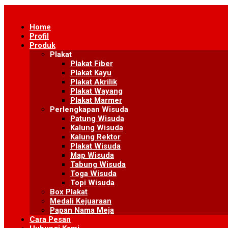
Skip
to
Home
content
Profil
Produk
Plakat
Plakat Fiber
Plakat Kayu
Plakat Akrilik
Plakat Wayang
Plakat Marmer
Perlengkapan Wisuda
Patung Wisuda
Kalung Wisuda
Kalung Rektor
Plakat Wisuda
Map Wisuda
Tabung Wisuda
Toga Wisuda
Topi Wisuda
Box Plakat
Medali Kejuaraan
Papan Nama Meja
Cara Pesan