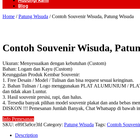
Hubungi Kami
Blog
Home
/
Patung Wisuda
/ Contoh Souvenir Wisuda, Patung Wisuda
Contoh Souvenir Wisuda, Patu
Ukuran: Menyesuaikan dengan kebutuhan (Custom)
Bahan: Logam dan Kayu (Custom)
Keunggulan Produk Kembar Souvenir:
1. Free Desain / Model / Tulisan dan bisa request sesuai keinginan.
2. Bahan Tulisan / Logo menggunakan PLAT ALUMUNIUM / PLAT KUN
dan tidak akan Luntur.
3. Hasil souvenir presisi, rapi, dan halus.
4. Tersedia banyak pilihan model souvenir plakat dan anda bebas mem
DISKON !!! Pemesanan Jumlah Banyak, Chat Whatsapp di bawah in
Info Pemesanan
SKU:
e89f3a9ce3fd
Category:
Patung Wisuda
Tags:
Contoh Souveni
Description