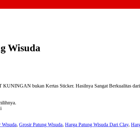
ng Wisuda
INGAN bukan Kertas Sticker. Hasilnya Sangat Berkualitas dari pa
ilihnya.
i
r Wisuda
,
Grosir Patung Wisuda
,
Harga Patung Wisuda Dari Clay
,
Har