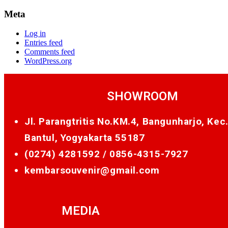
Meta
Log in
Entries feed
Comments feed
WordPress.org
SHOWROOM
Jl. Parangtritis No.KM.4, Bangunharjo, Kec
Bantul, Yogyakarta 55187
(0274) 4281592 /
0856-4315-7927
kembarsouvenir@gmail.com
MEDIA