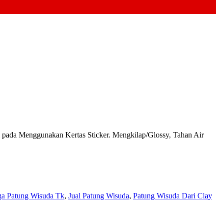
da Menggunakan Kertas Sticker. Mengkilap/Glossy, Tahan Air
ga Patung Wisuda Tk
,
Jual Patung Wisuda
,
Patung Wisuda Dari Clay