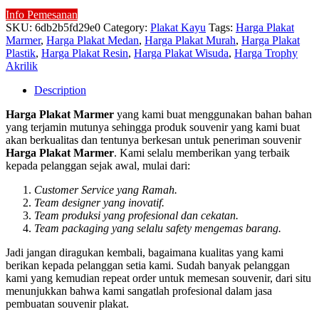
Info Pemesanan
SKU:
6db2b5fd29e0
Category:
Plakat Kayu
Tags:
Harga Plakat
Marmer
,
Harga Plakat Medan
,
Harga Plakat Murah
,
Harga Plakat
Plastik
,
Harga Plakat Resin
,
Harga Plakat Wisuda
,
Harga Trophy
Akrilik
Description
Harga Plakat Marmer
yang kami buat menggunakan bahan bahan
yang terjamin mutunya sehingga produk souvenir yang kami buat
akan berkualitas dan tentunya berkesan untuk peneriman souvenir
Harga Plakat Marmer
. Kami selalu memberikan yang terbaik
kepada pelanggan sejak awal, mulai dari:
Customer Service yang Ramah.
Team designer yang inovatif.
Team produksi yang profesional dan cekatan.
Team packaging yang selalu safety mengemas barang.
Jadi jangan diragukan kembali, bagaimana kualitas yang kami
berikan kepada pelanggan setia kami. Sudah banyak pelanggan
kami yang kemudian repeat order untuk memesan souvenir, dari situ
menunjukkan bahwa kami sangatlah profesional dalam jasa
pembuatan souvenir plakat.