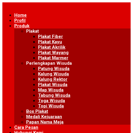
Skip
to
Home
content
Profil
Produk
Plakat
Plakat Fiber
Plakat Kayu
Plakat Akrilik
Plakat Wayang
Plakat Marmer
Perlengkapan Wisuda
Patung Wisuda
Kalung Wisuda
Kalung Rektor
Plakat Wisuda
Map Wisuda
Tabung Wisuda
Toga Wisuda
Topi Wisuda
Box Plakat
Medali Kejuaraan
Papan Nama Meja
Cara Pesan
Hubungi Kami