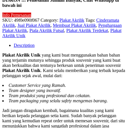
DISKON !!! Pemesanan Jumlah Banyak, Chat Whatsapp di
bawah ini
Info Pemesanan
SKU:
49f0e090f067
Category:
Plakat Akrilik
Tags:
Cinderamata
Akrilik
,
Jual Plakat Akrilik
,
Membuat Plakat Akrilik
,
Penghargaan
Plakat Akrilik
,
Piala Akrilik Futsal
,
Plakat Akrilik Terdekat
,
Plakat
Akrilik Unik
Description
Plakat Akrilik Unik
yang kami buat menggunakan bahan bahan
yang terjamin mutunya sehingga produk souvenir yang kami buat
akan berkualitas dan tentunya berkesan untuk peneriman souvenir
Plakat Akrilik Unik
. Kami selalu memberikan yang terbaik kepada
pelanggan sejak awal, mulai dari:
Customer Service yang Ramah.
Team designer yang inovatif.
Team produksi yang profesional dan cekatan.
Team packaging yang selalu safety mengemas barang.
Jadi jangan diragukan kembali, bagaimana kualitas yang kami
berikan kepada pelanggan setia kami. Sudah banyak pelanggan
kami yang kemudian repeat order untuk memesan souvenir, dari situ
menunjukkan bahwa kami sangatlah profesional dalam jasa