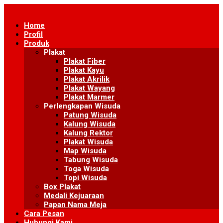
Skip
to
Home
content
Profil
Produk
Plakat
Plakat Fiber
Plakat Kayu
Plakat Akrilik
Plakat Wayang
Plakat Marmer
Perlengkapan Wisuda
Patung Wisuda
Kalung Wisuda
Kalung Rektor
Plakat Wisuda
Map Wisuda
Tabung Wisuda
Toga Wisuda
Topi Wisuda
Box Plakat
Medali Kejuaraan
Papan Nama Meja
Cara Pesan
Hubungi Kami