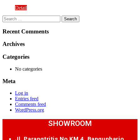
Detail
Search
for:
Recent Comments
Archives
Categories
No categories
Meta
Log in
Entries feed
Comments feed
WordPress.org
SHOWROOM
Jl. Parangtritis No.KM.4, Bangunharjo,