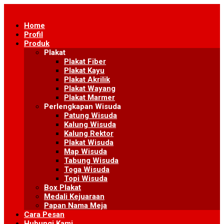
Skip
to
Home
content
Profil
Produk
Plakat
Plakat Fiber
Plakat Kayu
Plakat Akrilik
Plakat Wayang
Plakat Marmer
Perlengkapan Wisuda
Patung Wisuda
Kalung Wisuda
Kalung Rektor
Plakat Wisuda
Map Wisuda
Tabung Wisuda
Toga Wisuda
Topi Wisuda
Box Plakat
Medali Kejuaraan
Papan Nama Meja
Cara Pesan
Hubungi Kami