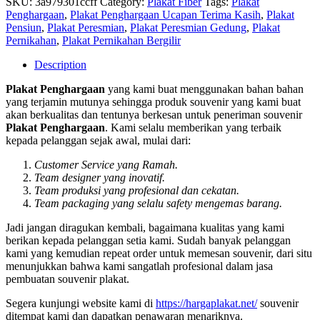
SKU:
3a979301ccff
Category:
Plakat Fiber
Tags:
Plakat
Penghargaan
,
Plakat Penghargaan Ucapan Terima Kasih
,
Plakat
Pensiun
,
Plakat Peresmian
,
Plakat Peresmian Gedung
,
Plakat
Pernikahan
,
Plakat Pernikahan Bergilir
Description
Plakat Penghargaan
yang kami buat menggunakan bahan bahan
yang terjamin mutunya sehingga produk souvenir yang kami buat
akan berkualitas dan tentunya berkesan untuk peneriman souvenir
Plakat Penghargaan
. Kami selalu memberikan yang terbaik
kepada pelanggan sejak awal, mulai dari:
Customer Service yang Ramah.
Team designer yang inovatif.
Team produksi yang profesional dan cekatan.
Team packaging yang selalu safety mengemas barang.
Jadi jangan diragukan kembali, bagaimana kualitas yang kami
berikan kepada pelanggan setia kami. Sudah banyak pelanggan
kami yang kemudian repeat order untuk memesan souvenir, dari situ
menunjukkan bahwa kami sangatlah profesional dalam jasa
pembuatan souvenir plakat.
Segera kunjungi website kami di
https://hargaplakat.net/
souvenir
ditempat kami dan dapatkan penawaran menariknya.