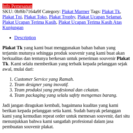
Info Pemesanan
SKU:
0bf6b7164a9f
Category:
Plakat Marmer
Tags:
Plakat Tk
,
Plakat Tni
,
Plakat Toko
,
Plakat Trophy
,
Plakat Ucapan Selamat
,
Plakat Ucapan Terima Kasih
,
Plakat Ucapan Terima Kasih Atas
Kunjungan
Description
Plakat Tk
yang kami buat menggunakan bahan bahan yang
terjamin mutunya sehingga produk souvenir yang kami buat akan
berkualitas dan tentunya berkesan untuk peneriman souvenir
Plakat
Tk
. Kami selalu memberikan yang terbaik kepada pelanggan sejak
awal, mulai dari:
Customer Service yang Ramah.
Team designer yang inovatif.
Team produksi yang profesional dan cekatan.
Team packaging yang selalu safety mengemas barang.
Jadi jangan diragukan kembali, bagaimana kualitas yang kami
berikan kepada pelanggan setia kami. Sudah banyak pelanggan
kami yang kemudian repeat order untuk memesan souvenir, dari situ
menunjukkan bahwa kami sangatlah profesional dalam jasa
pembuatan souvenir plakat.