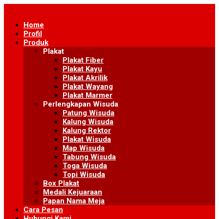
Skip
to
Home
content
Profil
Produk
Plakat
Plakat Fiber
Plakat Kayu
Plakat Akrilik
Plakat Wayang
Plakat Marmer
Perlengkapan Wisuda
Patung Wisuda
Kalung Wisuda
Kalung Rektor
Plakat Wisuda
Map Wisuda
Tabung Wisuda
Toga Wisuda
Topi Wisuda
Box Plakat
Medali Kejuaraan
Papan Nama Meja
Cara Pesan
Hubungi Kami