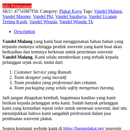
Info Pemesanan
SKU:
477a58f7f5fc
Category:
Plakat Kayu
Tags:
Vandel Malang
,
Vandel Marmer
,
Vandel Pkl
,
Vandel Surabaya
,
Vandel Ucapan
Terima Kasih
,
Vandel Wisuda
,
Vandel Wisuda Tk
Description
Vandel Malang
yang kami buat menggunakan bahan bahan yang
terjamin mutunya sehingga produk souvenir yang kami buat akan
berkualitas dan tentunya berkesan untuk peneriman souvenir
Vandel Malang
. Kami selalu memberikan yang terbaik kepada
pelanggan sejak awal, mulai dari:
Customer Service yang Ramah.
Team designer yang inovatif.
Team produksi yang profesional dan cekatan.
Team packaging yang selalu safety mengemas barang.
Jadi jangan diragukan kembali, bagaimana kualitas yang kami
berikan kepada pelanggan setia kami. Sudah banyak pelanggan
kami yang kemudian repeat order untuk memesan souvenir, dari situ
menunjukkan bahwa kami sangatlah profesional dalam jasa
pembuatan souvenir plakat.
Segera kunjungi website kami di
https://hargaplakat.net/
souvenir