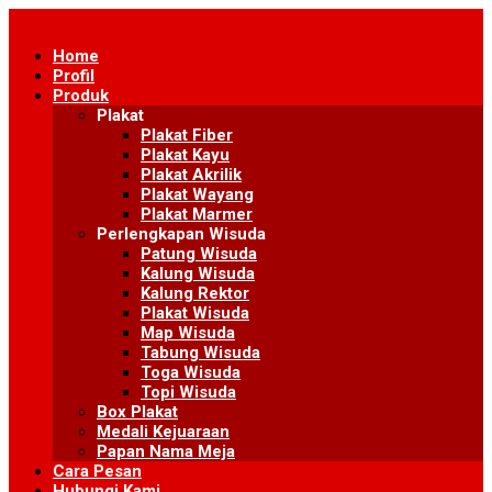
Skip
to
Home
content
Profil
Produk
Plakat
Plakat Fiber
Plakat Kayu
Plakat Akrilik
Plakat Wayang
Plakat Marmer
Perlengkapan Wisuda
Patung Wisuda
Kalung Wisuda
Kalung Rektor
Plakat Wisuda
Map Wisuda
Tabung Wisuda
Toga Wisuda
Topi Wisuda
Box Plakat
Medali Kejuaraan
Papan Nama Meja
Cara Pesan
Hubungi Kami