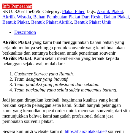
Info Pemesanan
SKU:
326a1f5e059c
Category:
Plakat Fiber
Tags:
Akrilik Plakat
,
Akrilik Wisuda
,
Bahan Pembuatan Plakat Dari Resin
,
Bahan Plakat
,
Bentuk Plakat
,
Bentuk Plakat Akrilik
,
Bentuk Plakat Unik
Description
Akrilik Plakat
yang kami buat menggunakan bahan bahan yang
terjamin mutunya sehingga produk souvenir yang kami buat akan
berkualitas dan tentunya berkesan untuk peneriman souvenir
Akrilik Plakat
. Kami selalu memberikan yang terbaik kepada
pelanggan sejak awal, mulai dari:
Customer Service yang Ramah.
Team designer yang inovatif.
Team produksi yang profesional dan cekatan.
Team packaging yang selalu safety mengemas barang.
Jadi jangan diragukan kembali, bagaimana kualitas yang kami
berikan kepada pelanggan setia kami. Sudah banyak pelanggan
kami yang kemudian repeat order untuk memesan souvenir, dari situ
menunjukkan bahwa kami sangatlah profesional dalam jasa
pembuatan souvenir plakat.
Segera kunjungi website kami di
https://hargaplakat.net/
souvenir