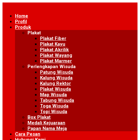
Skip
to
Home
content
Profil
Produk
Plakat
Plakat Fiber
Plakat Kayu
Plakat Akrilik
Plakat Wayang
Plakat Marmer
Perlengkapan Wisuda
Patung Wisuda
Kalung Wisuda
Kalung Rektor
Plakat Wisuda
Map Wisuda
Tabung Wisuda
Toga Wisuda
Topi Wisuda
Box Plakat
Medali Kejuaraan
Papan Nama Meja
Cara Pesan
Hubungi Kami