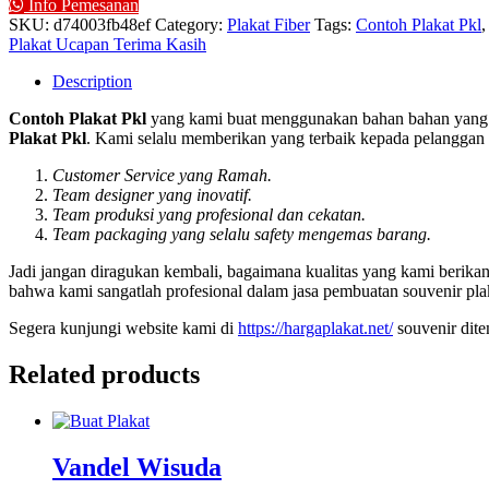
Info Pemesanan
SKU:
d74003fb48ef
Category:
Plakat Fiber
Tags:
Contoh Plakat Pkl
Plakat Ucapan Terima Kasih
Description
Contoh Plakat Pkl
yang kami buat menggunakan bahan bahan yang t
Plakat Pkl
. Kami selalu memberikan yang terbaik kepada pelanggan s
Customer Service yang Ramah.
Team designer yang inovatif.
Team produksi yang profesional dan cekatan.
Team packaging yang selalu safety mengemas barang.
Jadi jangan diragukan kembali, bagaimana kualitas yang kami berik
bahwa kami sangatlah profesional dalam jasa pembuatan souvenir pla
Segera kunjungi website kami di
https://hargaplakat.net/
souvenir dit
Related products
Vandel Wisuda