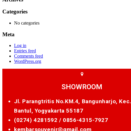
Categories
No categories
Meta
Log in
Entries feed
Comments feed
WordPress.org
SHOWROOM
Jl. Parangtritis No.KM.4, Bangunharjo, Kec
Bantul, Yogyakarta 55187
(0274) 4281592 /
0856-4315-7927
kembarsouvenir@gmail.com