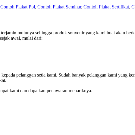
,
Contoh Plakat Ppl
,
Contoh Plakat Seminar
,
Contoh Plakat Sertifikat
,
C
erjamin mutunya sehingga produk souvenir yang kami buat akan berku
ejak awal, mulai dari:
an kepada pelanggan setia kami. Sudah banyak pelanggan kami yang ke
kat.
empat kami dan dapatkan penawaran menariknya.