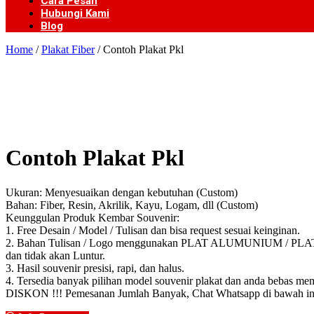
Cara Pesan
Hubungi Kami
Blog
Home
/
Plakat Fiber
/ Contoh Plakat Pkl
Contoh Plakat Pkl
Ukuran: Menyesuaikan dengan kebutuhan (Custom)
Bahan: Fiber, Resin, Akrilik, Kayu, Logam, dll (Custom)
Keunggulan Produk Kembar Souvenir:
1. Free Desain / Model / Tulisan dan bisa request sesuai keinginan.
2. Bahan Tulisan / Logo menggunakan PLAT ALUMUNIUM / PLAT KUN
dan tidak akan Luntur.
3. Hasil souvenir presisi, rapi, dan halus.
4. Tersedia banyak pilihan model souvenir plakat dan anda bebas mem
DISKON !!! Pemesanan Jumlah Banyak, Chat Whatsapp di bawah in