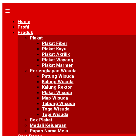
Skip
to
content
Home
Profil
Produk
Plakat
Plakat Fiber
Plakat Kayu
Plakat Akrilik
Plakat Wayang
Plakat Marmer
Perlengkapan Wisuda
Patung Wisuda
Kalung Wisuda
Kalung Rektor
Plakat Wisuda
Map Wisuda
Tabung Wisuda
Toga Wisuda
Topi Wisuda
Box Plakat
Medali Kejuaraan
Papan Nama Meja