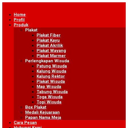
Skip
to
Home
content
Profil
Produk
Plakat
Plakat Fiber
Plakat Kayu
Plakat Akrilik
Plakat Wayang
Plakat Marmer
Perlengkapan Wisuda
Patung Wisuda
Kalung Wisuda
Kalung Rektor
Plakat Wisuda
Map Wisuda
Tabung Wisuda
Toga Wisuda
Topi Wisuda
Box Plakat
Medali Kejuaraan
Papan Nama Meja
Cara Pesan
Hubungi Kami