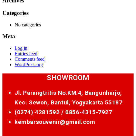
Archives
Categories
No categories
Meta
Log in
Entries feed
Comments feed
WordPress.org
SHOWROOM
Jl. Parangtritis No.KM.4, Bangunharjo,
Kec. Sewon, Bantul, Yogyakarta 55187
(0274) 4281592 /
0856-4315-7927
kembarsouvenir@gmail.com