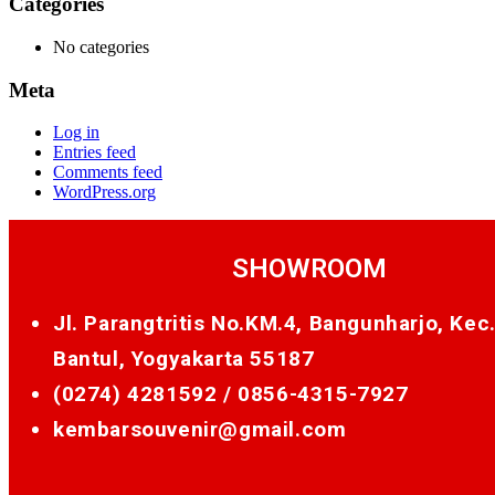
Categories
No categories
Meta
Log in
Entries feed
Comments feed
WordPress.org
SHOWROOM
Jl. Parangtritis No.KM.4, Bangunharjo, Kec
Bantul, Yogyakarta 55187
(0274) 4281592 /
0856-4315-7927
kembarsouvenir@gmail.com