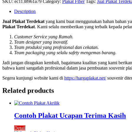
SKU:
ec1138961a79
Category:
Plakat Fiber
Tags:
Jual Plakat Terdek
Description
Jual Plakat Terdekat
yang kami buat menggunakan bahan bahan yang
Plakat Terdekat
. Kami selalu memberikan yang terbaik kepada pelan
Customer Service yang Ramah.
Team designer yang inovatif.
Team produksi yang profesional dan cekatan.
Team packaging yang selalu safety mengemas barang.
Jadi jangan diragukan kembali, bagaimana kualitas yang kami berik
bahwa kami sangatlah profesional dalam jasa pembuatan souvenir pla
Segera kunjungi website kami di
https://hargaplakat.net/
souvenir dit
Related products
Contoh Plakat Ucapan Terima Kasih
Detail