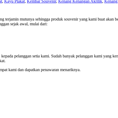
at
,
Kayu Plakat
,
Kembar Souvenir
,
Kenang Kenangan Akrilik
,
Kenang 
 terjamin mutunya sehingga produk souvenir yang kami buat akan ber
ggan sejak awal, mulai dari:
an kepada pelanggan setia kami. Sudah banyak pelanggan kami yang ke
kat.
empat kami dan dapatkan penawaran menariknya.