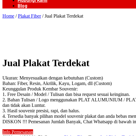
Hubungi Kami
Blog
Home
/
Plakat Fiber
/ Jual Plakat Terdekat
Jual Plakat Terdekat
Ukuran: Menyesuaikan dengan kebutuhan (Custom)
Bahan: Fiber, Resin, Akrilik, Kayu, Logam, dll (Custom)
Keunggulan Produk Kembar Souvenir:
1. Free Desain / Model / Tulisan dan bisa request sesuai keinginan.
2. Bahan Tulisan / Logo menggunakan PLAT ALUMUNIUM / PLAT KUN
dan tidak akan Luntur.
3. Hasil souvenir presisi, rapi, dan halus.
4. Tersedia banyak pilihan model souvenir plakat dan anda bebas mem
DISKON !!! Pemesanan Jumlah Banyak, Chat Whatsapp di bawah in
Info Pemesanan