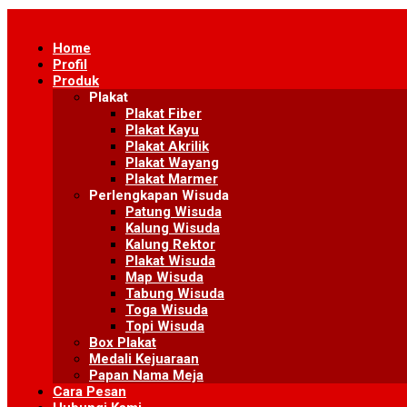
Skip
to
Home
content
Profil
Produk
Plakat
Plakat Fiber
Plakat Kayu
Plakat Akrilik
Plakat Wayang
Plakat Marmer
Perlengkapan Wisuda
Patung Wisuda
Kalung Wisuda
Kalung Rektor
Plakat Wisuda
Map Wisuda
Tabung Wisuda
Toga Wisuda
Topi Wisuda
Box Plakat
Medali Kejuaraan
Papan Nama Meja
Cara Pesan