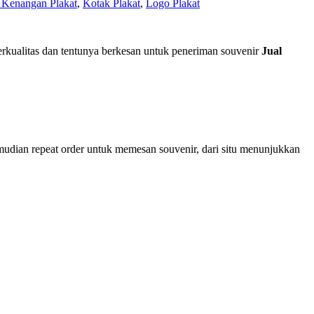
Kenangan Plakat
,
Kotak Plakat
,
Logo Plakat
kualitas dan tentunya berkesan untuk peneriman souvenir
Jual
mudian repeat order untuk memesan souvenir, dari situ menunjukkan