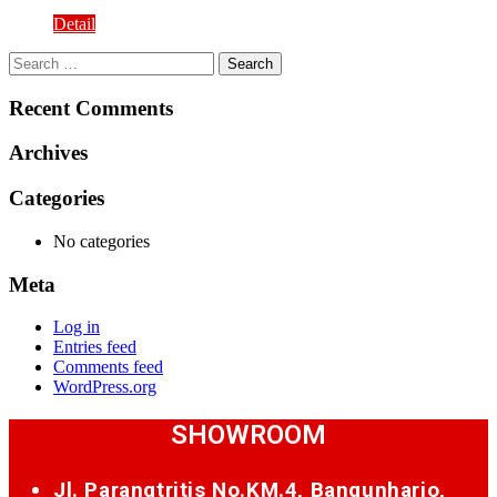
Detail
Search
for:
Recent Comments
Archives
Categories
No categories
Meta
Log in
Entries feed
Comments feed
WordPress.org
SHOWROOM
Jl. Parangtritis No.KM.4, Bangunharjo,