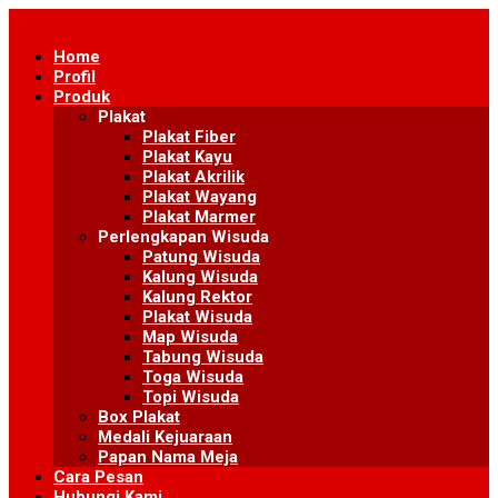
Skip
to
Home
content
Profil
Produk
Plakat
Plakat Fiber
Plakat Kayu
Plakat Akrilik
Plakat Wayang
Plakat Marmer
Perlengkapan Wisuda
Patung Wisuda
Kalung Wisuda
Kalung Rektor
Plakat Wisuda
Map Wisuda
Tabung Wisuda
Toga Wisuda
Topi Wisuda
Box Plakat
Medali Kejuaraan
Papan Nama Meja
Cara Pesan
Hubungi Kami