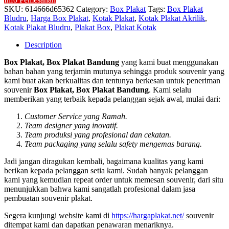
SKU:
614666d65362
Category:
Box Plakat
Tags:
Box Plakat
Bludru
,
Harga Box Plakat
,
Kotak Plakat
,
Kotak Plakat Akrilik
,
Kotak Plakat Bludru
,
Plakat Box
,
Plakat Kotak
Description
Box Plakat, Box Plakat Bandung
yang kami buat menggunakan
bahan bahan yang terjamin mutunya sehingga produk souvenir yang
kami buat akan berkualitas dan tentunya berkesan untuk peneriman
souvenir
Box Plakat, Box Plakat Bandung
. Kami selalu
memberikan yang terbaik kepada pelanggan sejak awal, mulai dari:
Customer Service yang Ramah.
Team designer yang inovatif.
Team produksi yang profesional dan cekatan.
Team packaging yang selalu safety mengemas barang.
Jadi jangan diragukan kembali, bagaimana kualitas yang kami
berikan kepada pelanggan setia kami. Sudah banyak pelanggan
kami yang kemudian repeat order untuk memesan souvenir, dari situ
menunjukkan bahwa kami sangatlah profesional dalam jasa
pembuatan souvenir plakat.
Segera kunjungi website kami di
https://hargaplakat.net/
souvenir
ditempat kami dan dapatkan penawaran menariknya.