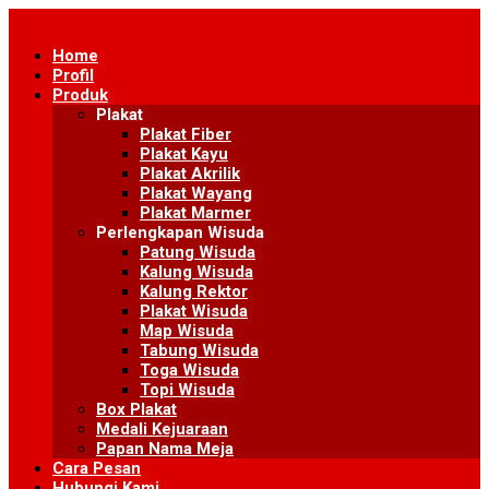
Skip
to
Home
content
Profil
Produk
Plakat
Plakat Fiber
Plakat Kayu
Plakat Akrilik
Plakat Wayang
Plakat Marmer
Perlengkapan Wisuda
Patung Wisuda
Kalung Wisuda
Kalung Rektor
Plakat Wisuda
Map Wisuda
Tabung Wisuda
Toga Wisuda
Topi Wisuda
Box Plakat
Medali Kejuaraan
Papan Nama Meja
Cara Pesan
Hubungi Kami