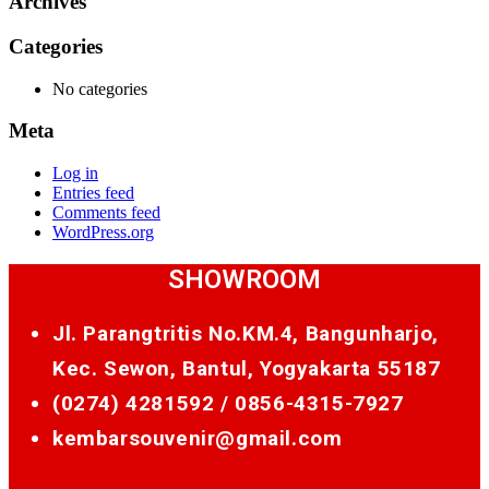
Archives
Categories
No categories
Meta
Log in
Entries feed
Comments feed
WordPress.org
SHOWROOM
Jl. Parangtritis No.KM.4, Bangunharjo,
Kec. Sewon, Bantul, Yogyakarta 55187
(0274) 4281592 /
0856-4315-7927
kembarsouvenir@gmail.com