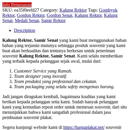
Info Pemesanan
SKU:
ea35f0eefd27
Category:
Kalung Rektor
Tags:
Gombyok
Rektor
,
Gordon Rektor
,
Gordon Senat
,
Kalung Rektor
,
Kalung
Senat
,
Medali Senat
,
Samir Rektor
Description
Kalung Rektor, Samir Senat
yang kami buat menggunakan bahan
bahan yang terjamin mutunya sehingga produk souvenir yang kami
buat akan berkualitas dan tentunya berkesan untuk peneriman
souvenir
Kalung Rektor, Samir Senat
. Kami selalu memberikan
yang terbaik kepada pelanggan sejak awal, mulai dari:
Customer Service yang Ramah.
Team designer yang inovatif.
Team produksi yang profesional dan cekatan.
Team packaging yang selalu safety mengemas barang.
Jadi jangan diragukan kembali, bagaimana kualitas yang kami
berikan kepada pelanggan setia kami. Sudah banyak pelanggan
kami yang kemudian repeat order untuk memesan souvenir, dari situ
menunjukkan bahwa kami sangatlah profesional dalam jasa
pembuatan souvenir plakat.
Segera kunjungi website kami di
https://hargaplakat.net/
souvenir