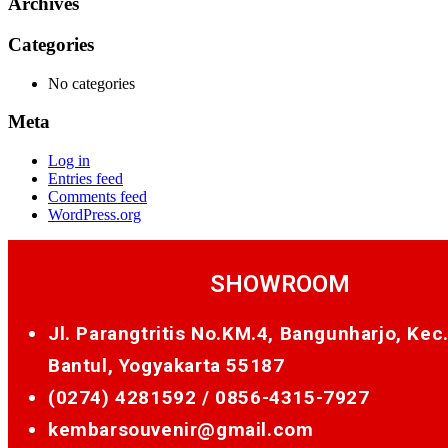
Archives
Categories
No categories
Meta
Log in
Entries feed
Comments feed
WordPress.org
SHOWROOM
Jl. Parangtritis No.KM.4, Bangunharjo, Kec
Bantul, Yogyakarta 55187
(0274) 4281592 /
0856-4315-7927
kembarsouvenir@gmail.com