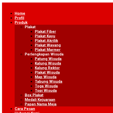
Skip
to
Home
content
Profil
Produk
Plakat
Plakat Fiber
Plakat Kayu
Plakat Akrilik
Plakat Wayang
Plakat Marmer
Perlengkapan Wisuda
Patung Wisuda
Kalung Wisuda
Kalung Rektor
Plakat Wisuda
Map Wisuda
Tabung Wisuda
Toga Wisuda
Topi Wisuda
Box Plakat
Medali Kejuaraan
Papan Nama Meja
Cara Pesan