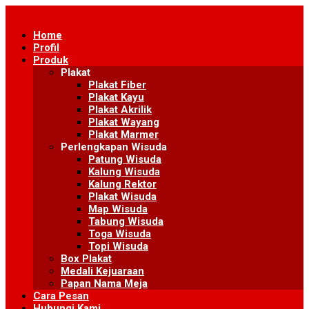
Skip
to
Home
content
Profil
Produk
Plakat
Plakat Fiber
Plakat Kayu
Plakat Akrilik
Plakat Wayang
Plakat Marmer
Perlengkapan Wisuda
Patung Wisuda
Kalung Wisuda
Kalung Rektor
Plakat Wisuda
Map Wisuda
Tabung Wisuda
Toga Wisuda
Topi Wisuda
Box Plakat
Medali Kejuaraan
Papan Nama Meja
Cara Pesan
Hubungi Kami