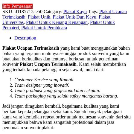
Info Pemesanan
SKU:
d1185712ae50
Category:
Plakat Kayu
Tags:
Plakat Ucapan
Terimakasih
,
Plakat Unik
,
Plakat Unik Dari Kayu
,
Plakat
Universitas
,
Plakat Untuk Kenang Kenangan
,
Plakat Untuk
Pemateri
,
Plakat Untuk Pembicara
Description
Plakat Ucapan Terimakasih
yang kami buat menggunakan bahan
bahan yang terjamin mutunya sehingga produk souvenir yang kami
buat akan berkualitas dan tentunya berkesan untuk peneriman
souvenir
Plakat Ucapan Terimakasih
. Kami selalu memberikan
yang terbaik kepada pelanggan sejak awal, mulai dari:
Customer Service yang Ramah.
Team designer yang inovatif.
Team produksi yang profesional dan cekatan.
Team packaging yang selalu safety mengemas barang.
Jadi jangan diragukan kembali, bagaimana kualitas yang kami
berikan kepada pelanggan setia kami. Sudah banyak pelanggan
kami yang kemudian repeat order untuk memesan souvenir, dari situ
menunjukkan bahwa kami sangatlah profesional dalam jasa
pembuatan souvenir plakat.