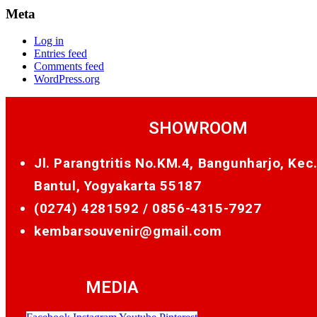
Meta
Log in
Entries feed
Comments feed
WordPress.org
SHOWROOM
Jl. Parangtritis No.KM.4, Bangunharjo, Kec
Bantul, Yogyakarta 55187
(0274) 4281592 /
0856-4315-7927
kembarsouvenir@gmail.com
MEDIA