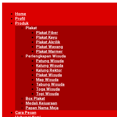
Skip
to
Home
content
Profil
Produk
Plakat
Plakat Fiber
Plakat Kayu
Plakat Akrilik
Plakat Wayang
Plakat Marmer
Perlengkapan Wisuda
Patung Wisuda
Kalung Wisuda
Kalung Rektor
Plakat Wisuda
Map Wisuda
Tabung Wisuda
Toga Wisuda
Topi Wisuda
Box Plakat
Medali Kejuaraan
Papan Nama Meja
Cara Pesan