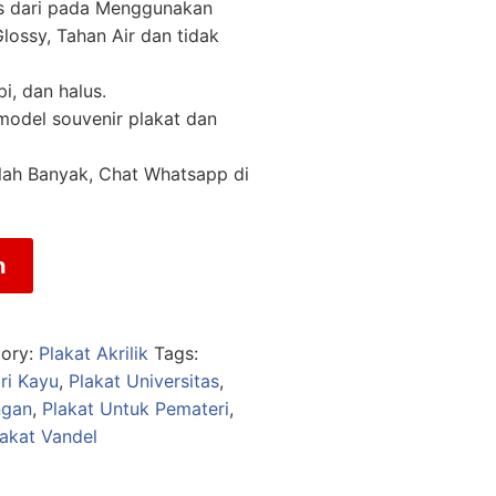
as dari pada Menggunakan
lossy, Tahan Air dan tidak
pi, dan halus.
 model souvenir plakat dan
lah Banyak, Chat Whatsapp di
n
ory:
Plakat Akrilik
Tags:
ri Kayu
,
Plakat Universitas
,
ngan
,
Plakat Untuk Pemateri
,
lakat Vandel