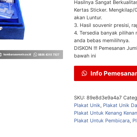
Hasilnya Sangat Berkualit
Kertas Sticker. Mengkilap/G
akan Luntur.
3. Hasil souvenir presisi, ra
4. Tersedia banyak pilihan
anda bebas memilihnya.
DISKON !!! Pemesanan Jum
bawah ini
Info Pemesana
SKU:
89e8d3e9a4a7
Categ
Plakat Unik
,
Plakat Unik Da
Plakat Untuk Kenang Kena
Plakat Untuk Pembicara
,
P