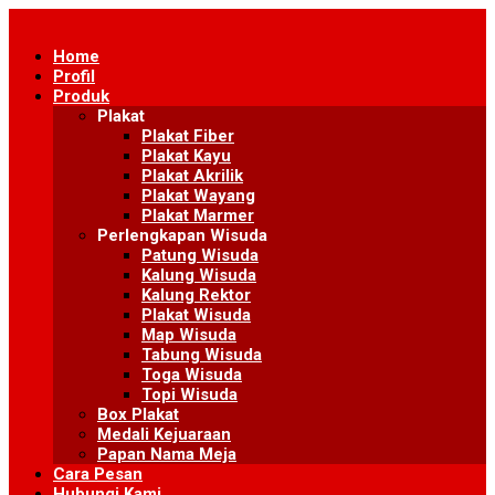
Skip
to
Home
content
Profil
Produk
Plakat
Plakat Fiber
Plakat Kayu
Plakat Akrilik
Plakat Wayang
Plakat Marmer
Perlengkapan Wisuda
Patung Wisuda
Kalung Wisuda
Kalung Rektor
Plakat Wisuda
Map Wisuda
Tabung Wisuda
Toga Wisuda
Topi Wisuda
Box Plakat
Medali Kejuaraan
Papan Nama Meja
Cara Pesan
Hubungi Kami