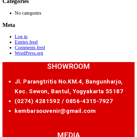
Categories
No categories
Meta
Log in
Entries feed
Comments feed
WordPress.org
SHOWROOM
Jl. Parangtritis No.KM.4, Bangunharjo,
Kec. Sewon, Bantul, Yogyakarta 55187
(0274) 4281592 /
0856-4315-7927
kembarsouvenir@gmail.com
MEDIA