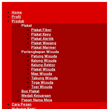
Skip
to
Home
content
Profil
Produk
Plakat
Plakat Fiber
Plakat Kayu
Plakat Akrilik
Plakat Wayang
Plakat Marmer
Perlengkapan Wisuda
Patung Wisuda
Kalung Wisuda
Kalung Rektor
Plakat Wisuda
Map Wisuda
Tabung Wisuda
Toga Wisuda
Topi Wisuda
Box Plakat
Medali Kejuaraan
Papan Nama Meja
Cara Pesan
Hubungi Kami