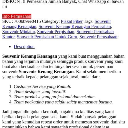
DISKON !!! Pemesanan Jumlah Banyak, Chat Whatsapp di bawah
ini
Info Pemesanan
SKU:
700bb9ee0415
Category:
Plakat Fiber
Tags:
Souvenir
Kenang Kenangan
,
Souvenir Kenang Kenangan Perpisahan
,
Souvenir Miniatur
,
Souvenir Perpisahan
,
Souvenir Perpisahan
Kantor
,
Souvenir Perpisahan Untuk Guru
,
Souvenir Perusahaan
Description
Souvenir Kenang Kenangan
yang kami buat menggunakan bahan
bahan yang terjamin mutunya sehingga produk souvenir yang kami
buat akan berkualitas dan tentunya berkesan untuk peneriman
souvenir
Souvenir Kenang Kenangan
. Kami selalu memberikan
yang terbaik kepada pelanggan sejak awal, mulai dari:
Customer Service yang Ramah.
Team designer yang inovatif.
Team produksi yang profesional dan cekatan.
Team packaging yang selalu safety mengemas barang.
Jadi jangan diragukan kembali, bagaimana kualitas yang kami
berikan kepada pelanggan setia kami. Sudah banyak pelanggan
kami yang kemudian repeat order untuk memesan souvenir, dari situ
menunjukkan bahwa kami sangatlah profesional dalam jasa