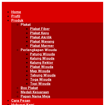
Skip
to
Home
content
Profil
Produk
Plakat
Plakat Fiber
Plakat Kayu
Plakat Akrilik
Plakat Wayang
Plakat Marmer
Perlengkapan Wisuda
Patung Wisuda
Kalung Wisuda
Kalung Rektor
Plakat Wisuda
Map Wisuda
Tabung Wisuda
Toga Wisuda
Topi Wisuda
Box Plakat
Medali Kejuaraan
Papan Nama Meja
Cara Pesan
Hubungi Kami