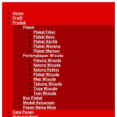
Skip
to
Home
content
Profil
Produk
Plakat
Plakat Fiber
Plakat Kayu
Plakat Akrilik
Plakat Wayang
Plakat Marmer
Perlengkapan Wisuda
Patung Wisuda
Kalung Wisuda
Kalung Rektor
Plakat Wisuda
Map Wisuda
Tabung Wisuda
Toga Wisuda
Topi Wisuda
Box Plakat
Medali Kejuaraan
Papan Nama Meja
Cara Pesan
Hubungi Kami