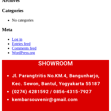
Archives
Categories
No categories
Meta
Log in
Entries feed
Comments feed
WordPress.org
SHOWROOM
Jl. Parangtritis No.KM.4, Bangunharjo,
Kec. Sewon, Bantul, Yogyakarta 55187
(0274) 4281592 /
0856-4315-7927
kembarsouvenir@gmail.com