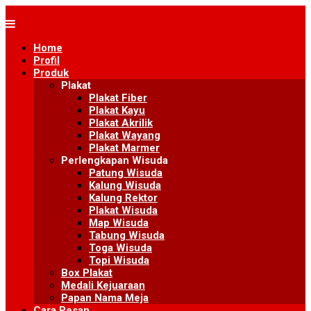
Skip
to
content
Home
Profil
Produk
Plakat
Plakat Fiber
Plakat Kayu
Plakat Akrilik
Plakat Wayang
Plakat Marmer
Perlengkapan Wisuda
Patung Wisuda
Kalung Wisuda
Kalung Rektor
Plakat Wisuda
Map Wisuda
Tabung Wisuda
Toga Wisuda
Topi Wisuda
Box Plakat
Medali Kejuaraan
Papan Nama Meja
Cara Pesan