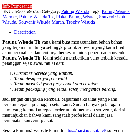
Info Pemesanan
SKU:
fe5c01a9b7a3
Category:
Patung Wisuda
Tags:
Patung Wisuda
Marmer
,
Patung Wisuda Tk
,
Plakat Patung Wisuda
,
Souvenir Untuk
Wisuda
,
Souvenir Wisuda Murah
,
Trophy Wisuda
Description
Patung Wisuda Tk
yang kami buat menggunakan bahan bahan
yang terjamin mutunya sehingga produk souvenir yang kami buat
akan berkualitas dan tentunya berkesan untuk peneriman souvenir
Patung Wisuda Tk
. Kami selalu memberikan yang terbaik kepada
pelanggan sejak awal, mulai dari:
Customer Service yang Ramah.
Team designer yang inovatif.
Team produksi yang profesional dan cekatan.
Team packaging yang selalu safety mengemas barang.
Jadi jangan diragukan kembali, bagaimana kualitas yang kami
berikan kepada pelanggan setia kami. Sudah banyak pelanggan
kami yang kemudian repeat order untuk memesan souvenir, dari situ
menunjukkan bahwa kami sangatlah profesional dalam jasa
pembuatan souvenir plakat.
Segera kunjungi website kami di
https://hargaplakat.net/
souvenir