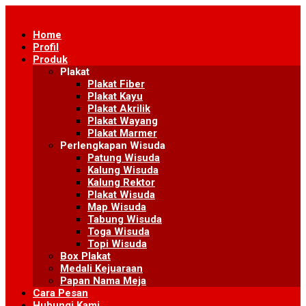
Skip
to
Home
content
Profil
Produk
Plakat
Plakat Fiber
Plakat Kayu
Plakat Akrilik
Plakat Wayang
Plakat Marmer
Perlengkapan Wisuda
Patung Wisuda
Kalung Wisuda
Kalung Rektor
Plakat Wisuda
Map Wisuda
Tabung Wisuda
Toga Wisuda
Topi Wisuda
Box Plakat
Medali Kejuaraan
Papan Nama Meja
Cara Pesan
Hubungi Kami