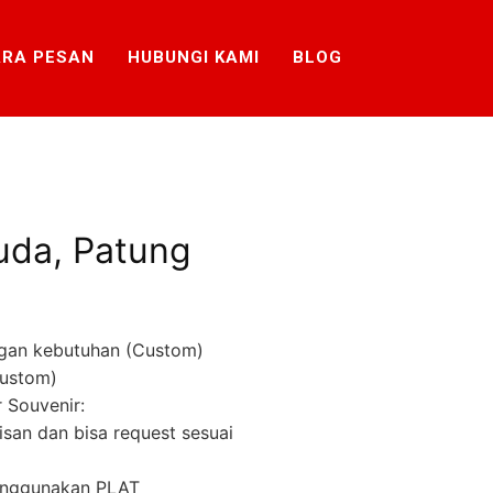
RA PESAN
HUBUNGI KAMI
BLOG
uda, Patung
gan kebutuhan (Custom)
Custom)
 Souvenir:
lisan dan bisa request sesuai
menggunakan PLAT