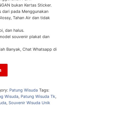
AN bukan Kertas Sticker.
as dari pada Menggunakan
lossy, Tahan Air dan tidak
pi, dan halus.
 model souvenir plakat dan
lah Banyak, Chat Whatsapp di
n
gory:
Patung Wisuda
Tags:
ng Wisuda
,
Patung Wisuda Tk
,
uda
,
Souvenir Wisuda Unik