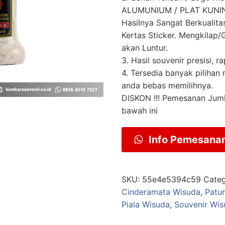
ALUMUNIUM / PLAT KUNING
Hasilnya Sangat Berkualit
Kertas Sticker. Mengkilap/G
akan Luntur.
3. Hasil souvenir presisi, ra
4. Tersedia banyak pilihan
anda bebas memilihnya.
DISKON !!! Pemesanan Jum
bawah ini
Info Pemesana
SKU:
55e4e5394c59
Cate
Cinderamata Wisuda
,
Patu
Piala Wisuda
,
Souvenir Wis