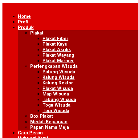
Skip
to
Home
content
Profil
Produk
Plakat
Plakat Fiber
Plakat Kayu
Plakat Akrilik
Plakat Wayang
Plakat Marmer
Perlengkapan Wisuda
Patung Wisuda
Kalung Wisuda
Kalung Rektor
Plakat Wisuda
Map Wisuda
Tabung Wisuda
Toga Wisuda
Topi Wisuda
Box Plakat
Medali Kejuaraan
Papan Nama Meja
Cara Pesan