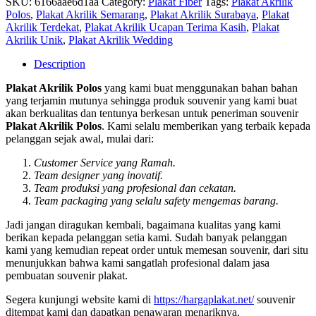
SKU:
6166aae6d1aa
Category:
Plakat Fiber
Tags:
Plakat Akrilik
Polos
,
Plakat Akrilik Semarang
,
Plakat Akrilik Surabaya
,
Plakat
Akrilik Terdekat
,
Plakat Akrilik Ucapan Terima Kasih
,
Plakat
Akrilik Unik
,
Plakat Akrilik Wedding
Description
Plakat Akrilik Polos
yang kami buat menggunakan bahan bahan
yang terjamin mutunya sehingga produk souvenir yang kami buat
akan berkualitas dan tentunya berkesan untuk peneriman souvenir
Plakat Akrilik Polos
. Kami selalu memberikan yang terbaik kepada
pelanggan sejak awal, mulai dari:
Customer Service yang Ramah.
Team designer yang inovatif.
Team produksi yang profesional dan cekatan.
Team packaging yang selalu safety mengemas barang.
Jadi jangan diragukan kembali, bagaimana kualitas yang kami
berikan kepada pelanggan setia kami. Sudah banyak pelanggan
kami yang kemudian repeat order untuk memesan souvenir, dari situ
menunjukkan bahwa kami sangatlah profesional dalam jasa
pembuatan souvenir plakat.
Segera kunjungi website kami di
https://hargaplakat.net/
souvenir
ditempat kami dan dapatkan penawaran menariknya.