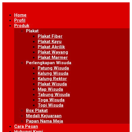
Skip
to
Home
content
Profil
Produk
Plakat
Plakat Fiber
Plakat Kayu
Plakat Akrilik
Plakat Wayang
Plakat Marmer
Perlengkapan Wisuda
Patung Wisuda
Kalung Wisuda
Kalung Rektor
Plakat Wisuda
Map Wisuda
Tabung Wisuda
Toga Wisuda
Topi Wisuda
Box Plakat
Medali Kejuaraan
Papan Nama Meja
Cara Pesan
Hubungi Kami