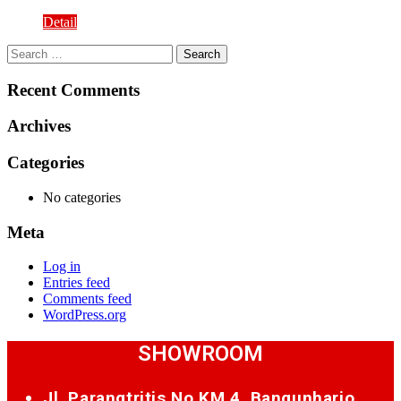
Detail
Search
for:
Recent Comments
Archives
Categories
No categories
Meta
Log in
Entries feed
Comments feed
WordPress.org
SHOWROOM
Jl. Parangtritis No.KM.4, Bangunharjo,