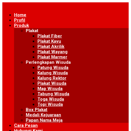
Skip
to
Home
content
Profil
Produk
Plakat
Plakat Fiber
Plakat Kayu
Plakat Akrilik
Plakat Wayang
Plakat Marmer
Perlengkapan Wisuda
Patung Wisuda
Kalung Wisuda
Kalung Rektor
Plakat Wisuda
Map Wisuda
Tabung Wisuda
Toga Wisuda
Topi Wisuda
Box Plakat
Medali Kejuaraan
Papan Nama Meja
Cara Pesan
Hubungi Kami