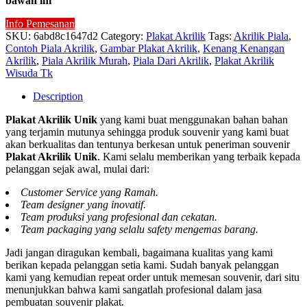
bawah ini
Info Pemesanan
SKU:
6abd8c1647d2
Category:
Plakat Akrilik
Tags:
Akrilik Piala
,
Contoh Piala Akrilik
,
Gambar Plakat Akrilik
,
Kenang Kenangan
Akrilik
,
Piala Akrilik Murah
,
Piala Dari Akrilik
,
Plakat Akrilik
Wisuda Tk
Description
Plakat Akrilik Unik
yang kami buat menggunakan bahan bahan
yang terjamin mutunya sehingga produk souvenir yang kami buat
akan berkualitas dan tentunya berkesan untuk peneriman souvenir
Plakat Akrilik Unik
. Kami selalu memberikan yang terbaik kepada
pelanggan sejak awal, mulai dari:
Customer Service yang Ramah.
Team designer yang inovatif.
Team produksi yang profesional dan cekatan.
Team packaging yang selalu safety mengemas barang.
Jadi jangan diragukan kembali, bagaimana kualitas yang kami
berikan kepada pelanggan setia kami. Sudah banyak pelanggan
kami yang kemudian repeat order untuk memesan souvenir, dari situ
menunjukkan bahwa kami sangatlah profesional dalam jasa
pembuatan souvenir plakat.