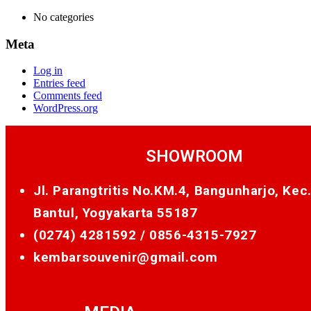
No categories
Meta
Log in
Entries feed
Comments feed
WordPress.org
SHOWROOM
Jl. Parangtritis No.KM.4, Bangunharjo, Kec
Bantul, Yogyakarta 55187
(0274) 4281592 /
0856-4315-7927
kembarsouvenir@gmail.com