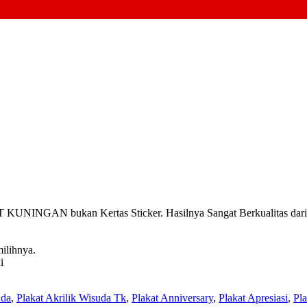
INGAN bukan Kertas Sticker. Hasilnya Sangat Berkualitas dari pa
ilihnya.
i
uda
,
Plakat Akrilik Wisuda Tk
,
Plakat Anniversary
,
Plakat Apresiasi
,
Pl