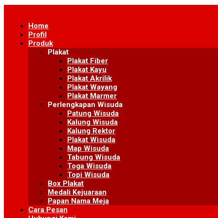
Skip
to
Home
content
Profil
Produk
Plakat
Plakat Fiber
Plakat Kayu
Plakat Akrilik
Plakat Wayang
Plakat Marmer
Perlengkapan Wisuda
Patung Wisuda
Kalung Wisuda
Kalung Rektor
Plakat Wisuda
Map Wisuda
Tabung Wisuda
Toga Wisuda
Topi Wisuda
Box Plakat
Medali Kejuaraan
Papan Nama Meja
Cara Pesan