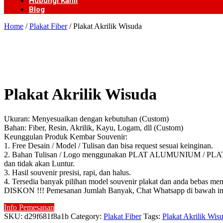
Hubungi Kami
Blog
Home
/
Plakat Fiber
/ Plakat Akrilik Wisuda
Plakat Akrilik Wisuda
Ukuran: Menyesuaikan dengan kebutuhan (Custom)
Bahan: Fiber, Resin, Akrilik, Kayu, Logam, dll (Custom)
Keunggulan Produk Kembar Souvenir:
1. Free Desain / Model / Tulisan dan bisa request sesuai keinginan.
2. Bahan Tulisan / Logo menggunakan PLAT ALUMUNIUM / PLAT KUN
dan tidak akan Luntur.
3. Hasil souvenir presisi, rapi, dan halus.
4. Tersedia banyak pilihan model souvenir plakat dan anda bebas mem
DISKON !!! Pemesanan Jumlah Banyak, Chat Whatsapp di bawah in
Info Pemesanan
SKU:
d29f681f8a1b
Category:
Plakat Fiber
Tags:
Plakat Akrilik Wis