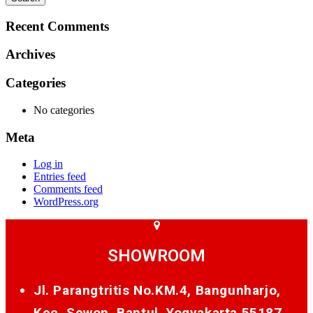
Recent Comments
Archives
Categories
No categories
Meta
Log in
Entries feed
Comments feed
WordPress.org
SHOWROOM
Jl. Parangtritis No.KM.4, Bangunharjo,
Kec. Sewon, Bantul, Yogyakarta 55187