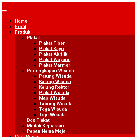
Skip
to
content
Home
Profil
Produk
Plakat
Plakat Fiber
Plakat Kayu
Plakat Akrilik
Plakat Wayang
Plakat Marmer
Perlengkapan Wisuda
Patung Wisuda
Kalung Wisuda
Kalung Rektor
Plakat Wisuda
Map Wisuda
Tabung Wisuda
Toga Wisuda
Topi Wisuda
Box Plakat
Medali Kejuaraan
Papan Nama Meja
Cara Pesan