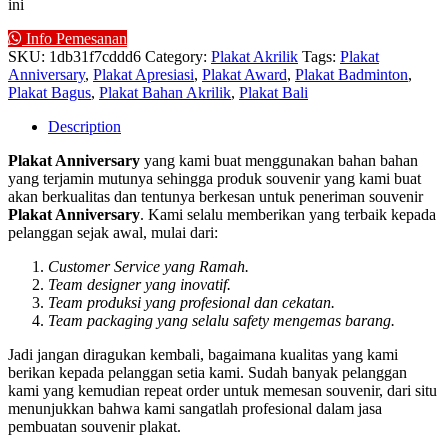
ini
Info Pemesanan
SKU:
1db31f7cddd6
Category:
Plakat Akrilik
Tags:
Plakat
Anniversary
,
Plakat Apresiasi
,
Plakat Award
,
Plakat Badminton
,
Plakat Bagus
,
Plakat Bahan Akrilik
,
Plakat Bali
Description
Plakat Anniversary
yang kami buat menggunakan bahan bahan
yang terjamin mutunya sehingga produk souvenir yang kami buat
akan berkualitas dan tentunya berkesan untuk peneriman souvenir
Plakat Anniversary
. Kami selalu memberikan yang terbaik kepada
pelanggan sejak awal, mulai dari:
Customer Service yang Ramah.
Team designer yang inovatif.
Team produksi yang profesional dan cekatan.
Team packaging yang selalu safety mengemas barang.
Jadi jangan diragukan kembali, bagaimana kualitas yang kami
berikan kepada pelanggan setia kami. Sudah banyak pelanggan
kami yang kemudian repeat order untuk memesan souvenir, dari situ
menunjukkan bahwa kami sangatlah profesional dalam jasa
pembuatan souvenir plakat.