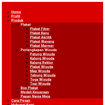
Skip
to
Home
content
Profil
Produk
Plakat
Plakat Fiber
Plakat Kayu
Plakat Akrilik
Plakat Wayang
Plakat Marmer
Perlengkapan Wisuda
Patung Wisuda
Kalung Wisuda
Kalung Rektor
Plakat Wisuda
Map Wisuda
Tabung Wisuda
Toga Wisuda
Topi Wisuda
Box Plakat
Medali Kejuaraan
Papan Nama Meja
Cara Pesan
Hubungi Kami