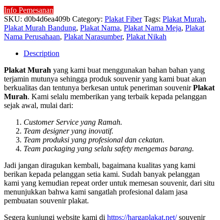
Info Pemesanan
SKU:
d0b4d6ea409b
Category:
Plakat Fiber
Tags:
Plakat Murah
,
Plakat Murah Bandung
,
Plakat Nama
,
Plakat Nama Meja
,
Plakat
Nama Perusahaan
,
Plakat Narasumber
,
Plakat Nikah
Description
Plakat Murah
yang kami buat menggunakan bahan bahan yang
terjamin mutunya sehingga produk souvenir yang kami buat akan
berkualitas dan tentunya berkesan untuk peneriman souvenir
Plakat
Murah
. Kami selalu memberikan yang terbaik kepada pelanggan
sejak awal, mulai dari:
Customer Service yang Ramah.
Team designer yang inovatif.
Team produksi yang profesional dan cekatan.
Team packaging yang selalu safety mengemas barang.
Jadi jangan diragukan kembali, bagaimana kualitas yang kami
berikan kepada pelanggan setia kami. Sudah banyak pelanggan
kami yang kemudian repeat order untuk memesan souvenir, dari situ
menunjukkan bahwa kami sangatlah profesional dalam jasa
pembuatan souvenir plakat.
Segera kunjungi website kami di
https://hargaplakat.net/
souvenir