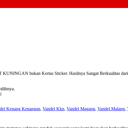
INGAN bukan Kertas Sticker. Hasilnya Sangat Berkualitas dari pa
ilihnya.
i
del Kenang Kenangan
,
Vandel Kkn
,
Vandel Magang
,
Vandel Malang
,