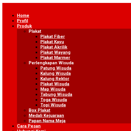
Skip
to
Home
content
Profil
Produk
Plakat
Plakat Fiber
Plakat Kayu
Plakat Akrilik
Plakat Wayang
Plakat Marmer
Perlengkapan Wisuda
Patung Wisuda
Kalung Wisuda
Kalung Rektor
Plakat Wisuda
Map Wisuda
Tabung Wisuda
Toga Wisuda
Topi Wisuda
Box Plakat
Medali Kejuaraan
Papan Nama Meja
Cara Pesan