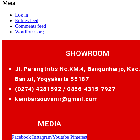
Meta
Log in
Entries feed
Comments feed
WordPress.org
SHOWROOM
Jl. Parangtritis No.KM.4, Bangunharjo, Kec
Bantul, Yogyakarta 55187
(0274) 4281592 /
0856-4315-7927
kembarsouvenir@gmail.com
MEDIA
Facebook
Instagram
Youtube
Pinterest