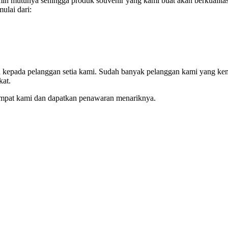
n mutunya sehingga produk souvenir yang kami buat akan berkualitas
ulai dari:
an kepada pelanggan setia kami. Sudah banyak pelanggan kami yang ke
kat.
empat kami dan dapatkan penawaran menariknya.