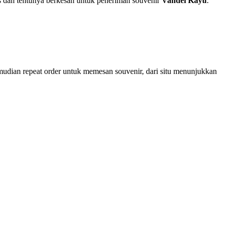
 dan tentunya berkesan untuk peneriman souvenir
Vandel Kayu
.
mudian repeat order untuk memesan souvenir, dari situ menunjukkan