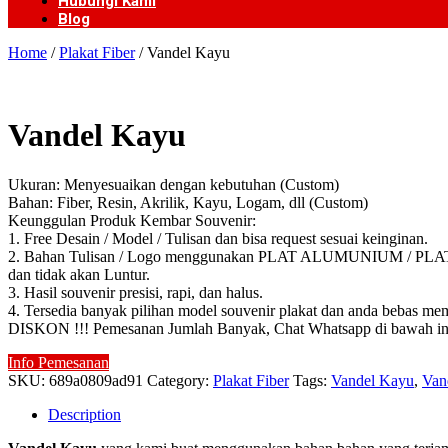
Hubungi Kami
Blog
Home
/
Plakat Fiber
/ Vandel Kayu
Vandel Kayu
Ukuran: Menyesuaikan dengan kebutuhan (Custom)
Bahan: Fiber, Resin, Akrilik, Kayu, Logam, dll (Custom)
Keunggulan Produk Kembar Souvenir:
1. Free Desain / Model / Tulisan dan bisa request sesuai keinginan.
2. Bahan Tulisan / Logo menggunakan PLAT ALUMUNIUM / PLAT KUN
dan tidak akan Luntur.
3. Hasil souvenir presisi, rapi, dan halus.
4. Tersedia banyak pilihan model souvenir plakat dan anda bebas mem
DISKON !!! Pemesanan Jumlah Banyak, Chat Whatsapp di bawah in
Info Pemesanan
SKU:
689a0809ad91
Category:
Plakat Fiber
Tags:
Vandel Kayu
,
Van
Description