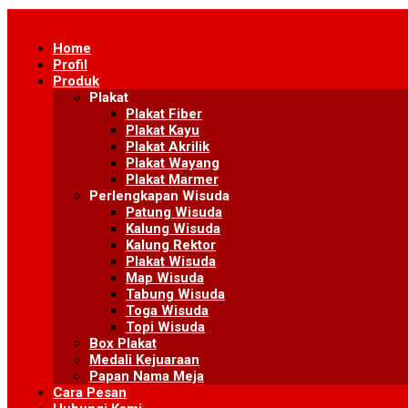
Skip
to
Home
content
Profil
Produk
Plakat
Plakat Fiber
Plakat Kayu
Plakat Akrilik
Plakat Wayang
Plakat Marmer
Perlengkapan Wisuda
Patung Wisuda
Kalung Wisuda
Kalung Rektor
Plakat Wisuda
Map Wisuda
Tabung Wisuda
Toga Wisuda
Topi Wisuda
Box Plakat
Medali Kejuaraan
Papan Nama Meja
Cara Pesan