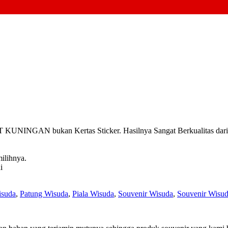
INGAN bukan Kertas Sticker. Hasilnya Sangat Berkualitas dari pa
ilihnya.
i
isuda
,
Patung Wisuda
,
Piala Wisuda
,
Souvenir Wisuda
,
Souvenir Wisu