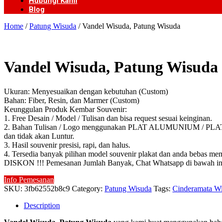
Hubungi Kami
Blog
Home
/
Patung Wisuda
/ Vandel Wisuda, Patung Wisuda
Vandel Wisuda, Patung Wisuda
Ukuran: Menyesuaikan dengan kebutuhan (Custom)
Bahan: Fiber, Resin, dan Marmer (Custom)
Keunggulan Produk Kembar Souvenir:
1. Free Desain / Model / Tulisan dan bisa request sesuai keinginan.
2. Bahan Tulisan / Logo menggunakan PLAT ALUMUNIUM / PLAT KUN
dan tidak akan Luntur.
3. Hasil souvenir presisi, rapi, dan halus.
4. Tersedia banyak pilihan model souvenir plakat dan anda bebas mem
DISKON !!! Pemesanan Jumlah Banyak, Chat Whatsapp di bawah in
Info Pemesanan
SKU:
3fb62552b8c9
Category:
Patung Wisuda
Tags:
Cinderamata W
Description