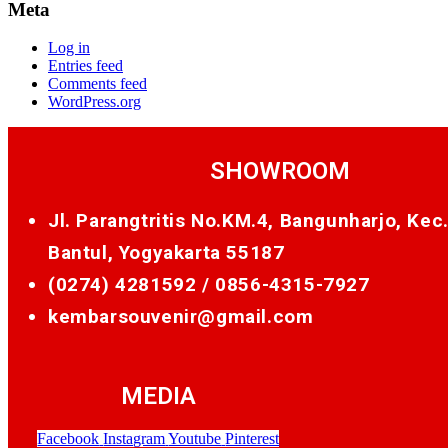
Meta
Log in
Entries feed
Comments feed
WordPress.org
SHOWROOM
Jl. Parangtritis No.KM.4, Bangunharjo, Kec
Bantul, Yogyakarta 55187
(0274) 4281592 /
0856-4315-7927
kembarsouvenir@gmail.com
MEDIA
Facebook
Instagram
Youtube
Pinterest