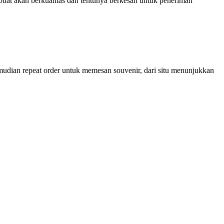
at akan berkualitas dan tentunya berkesan untuk peneriman
mudian repeat order untuk memesan souvenir, dari situ menunjukkan