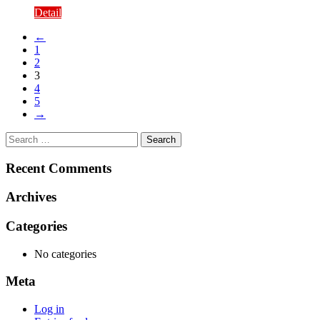
Detail
←
1
2
3
4
5
→
Search
for:
Recent Comments
Archives
Categories
No categories
Meta
Log in