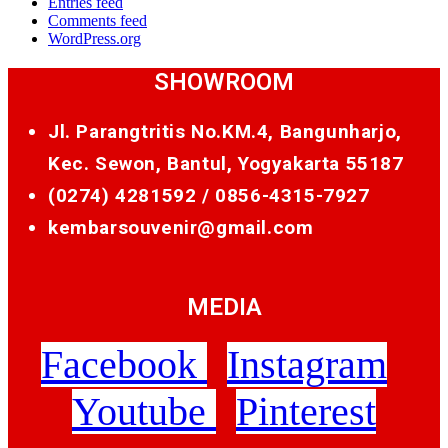
Entries feed
Comments feed
WordPress.org
SHOWROOM
Jl. Parangtritis No.KM.4, Bangunharjo,
Kec. Sewon, Bantul, Yogyakarta 55187
(0274) 4281592 /
0856-4315-7927
kembarsouvenir@gmail.com
MEDIA
Facebook
Instagram
Youtube
Pinterest