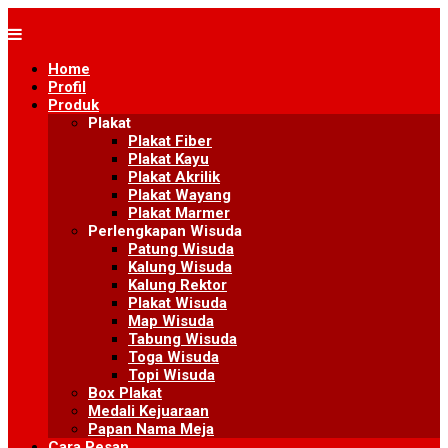
Skip
to
content
Home
Profil
Produk
Plakat
Plakat Fiber
Plakat Kayu
Plakat Akrilik
Plakat Wayang
Plakat Marmer
Perlengkapan Wisuda
Patung Wisuda
Kalung Wisuda
Kalung Rektor
Plakat Wisuda
Map Wisuda
Tabung Wisuda
Toga Wisuda
Topi Wisuda
Box Plakat
Medali Kejuaraan
Papan Nama Meja
Cara Pesan