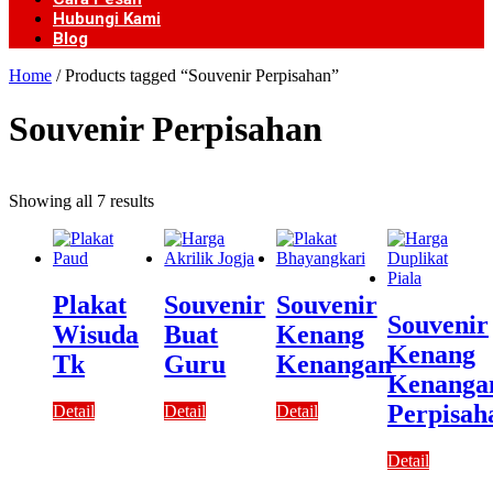
Hubungi Kami
Blog
Home
/ Products tagged “Souvenir Perpisahan”
Souvenir Perpisahan
Showing all 7 results
Plakat
Souvenir
Souvenir
Souvenir
Wisuda
Buat
Kenang
Kenang
Tk
Guru
Kenangan
Kenanga
Perpisah
Detail
Detail
Detail
Detail