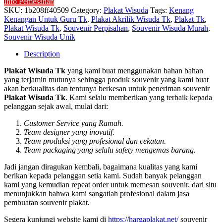
Info Pemesanan
SKU:
1b208ff40509
Category:
Plakat Wisuda
Tags:
Kenang
Kenangan Untuk Guru Tk
,
Plakat Akrilik Wisuda Tk
,
Plakat Tk
,
Plakat Wisuda Tk
,
Souvenir Perpisahan
,
Souvenir Wisuda Murah
,
Souvenir Wisuda Unik
Description
Plakat Wisuda Tk
yang kami buat menggunakan bahan bahan
yang terjamin mutunya sehingga produk souvenir yang kami buat
akan berkualitas dan tentunya berkesan untuk peneriman souvenir
Plakat Wisuda Tk
. Kami selalu memberikan yang terbaik kepada
pelanggan sejak awal, mulai dari:
Customer Service yang Ramah.
Team designer yang inovatif.
Team produksi yang profesional dan cekatan.
Team packaging yang selalu safety mengemas barang.
Jadi jangan diragukan kembali, bagaimana kualitas yang kami
berikan kepada pelanggan setia kami. Sudah banyak pelanggan
kami yang kemudian repeat order untuk memesan souvenir, dari situ
menunjukkan bahwa kami sangatlah profesional dalam jasa
pembuatan souvenir plakat.
Segera kunjungi website kami di
https://hargaplakat.net/
souvenir