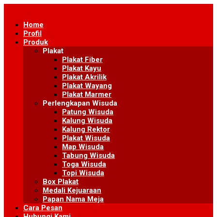
Skip
to
Home
content
Profil
Produk
Plakat
Plakat Fiber
Plakat Kayu
Plakat Akrilik
Plakat Wayang
Plakat Marmer
Perlengkapan Wisuda
Patung Wisuda
Kalung Wisuda
Kalung Rektor
Plakat Wisuda
Map Wisuda
Tabung Wisuda
Toga Wisuda
Topi Wisuda
Box Plakat
Medali Kejuaraan
Papan Nama Meja
Cara Pesan
Hubungi Kami