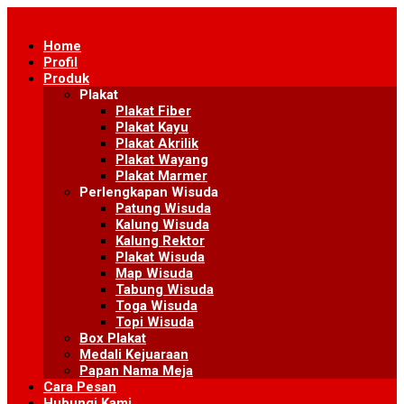
Skip
to
Home
content
Profil
Produk
Plakat
Plakat Fiber
Plakat Kayu
Plakat Akrilik
Plakat Wayang
Plakat Marmer
Perlengkapan Wisuda
Patung Wisuda
Kalung Wisuda
Kalung Rektor
Plakat Wisuda
Map Wisuda
Tabung Wisuda
Toga Wisuda
Topi Wisuda
Box Plakat
Medali Kejuaraan
Papan Nama Meja
Cara Pesan
Hubungi Kami