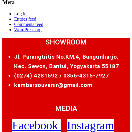
Meta
Log in
Entries feed
Comments feed
WordPress.org
SHOWROOM
Jl. Parangtritis No.KM.4, Bangunharjo,
Kec. Sewon, Bantul, Yogyakarta 55187
(0274) 4281592 /
0856-4315-7927
kembarsouvenir@gmail.com
MEDIA
Facebook
Instagram